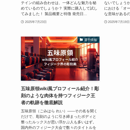
テインの組み合わせは、一体どんな魅力を秘
ないでしょうか
めているのでしょうか？ 実際に購入して試し
における「オ
てみました！ 製品概要と特徴 発売日...
な意味があるの
2025年7月23日
2025年7月19日
選手情報
五味原領wiki風プロフィール紹介！彫
刻のような肉体を持つフィジーク王
者の軌跡を徹底解説
五味原領（ごみはら れい）――その名を聞く
だけで、彫刻のように引き締まったボディと
整ったルックスが思い浮かぶ人も多いはず。
国内外のフィジーク大会で数々のタイトルを