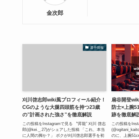
金次郎
選手情報
刈川啓志郎wiki風プロフィール紹介！
扇谷開登wi
CGのような大腿四頭筋を持つ23歳
防士×上腕5
の”計画された強さ”を徹底解説
跡を徹底解
この投稿をInstagramで見る 〝昇龍” 刈川 啓志
この投稿をInst
郎(@kei._.27)がシェアした投稿 「これ、本当
(@ogitani_
に人間の脚か？」 ボクが刈川啓志郎選手を初
のに、上腕51