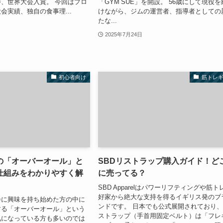
、世界大会入賞。 今回はプロ
「GYM SUE」を開設。 56歳にして現役を
会実績、独自の食事理...
けながら、ジムの運営者、指導者としての
たな...
2025年7月24日
初心者向け
筋トレ
の「オーバーオール」と
SBDリストラップ購入ガイド！ど
仕組みをわかりやすく解
に売ってる？
SBD Apparelはパワーリフティングや筋ト
好家から絶大な支持を得るイギリス発のブ
会に興味を持ち始めた方の中に
ンドです。 日本でも公式展開されており
する「オーバーオール」という
ストラップ（手首用固定ベルト）は「フレ
気になっている方も多いのでは