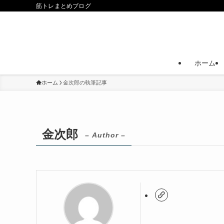
筋トレまとめブログ
ホーム
ホーム
金次郎の執筆記事
金次郎
– Author –