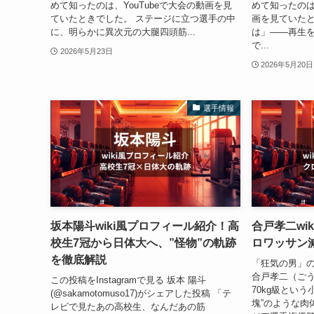
めて知ったのは、YouTubeで大会の動画を見
めて知ったのは
ていたときでした。 ステージに立つ選手の中
画を見ていたと
に、明らかに異次元の大腿四頭筋...
は」——再生
で...
2026年5月23日
2026年5月20日
選手情報
坂本陽斗wiki風プロフィール紹介！高
合戸孝二wi
校生7冠から日体大へ、”怪物”の軌跡
ロワッサン
を徹底解説
「狂気の男」
合戸孝二（ごう
この投稿をInstagramで見る 坂本 陽斗
70kg級とい
(@sakamotomuso17)がシェアした投稿 「テ
塊”のような肉
レビで見たあの高校生、なんだあの筋