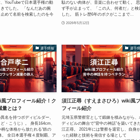
、YouTubeで日本選手権の動
駄のない肉体が、音楽に合わせて動く。 
きでした。 「なんだあの腕
ず手が止まって、「この人、何者だ」と検
を止めて名前を検索したのを今
した。 筋トレ歴6年のボクがここまで...
2026年5月12日
選手情報
選手
ki風プロフィール紹介！ク
須江正尋（すえまさひろ）wiki風
減量とは？
フィール紹介
の異名を持つボディビルダー、
元埼玉県警察官として鍛錬を積みながら、
ど・こうじ）。 身長164cm、
ディビルの舞台で“背中の神話”を築いてき
う小柄な体格から放たれる“鉄の
江正尋。 2021年には警察を退官し、自身
体。 全日本選手権４度制覇、ア
った経験と技術を発信する場として