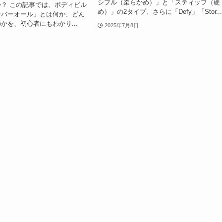
シブル（柔らかめ）」と「スティッフ（硬
？ この記事では、ボディビル
め）」の2タイプ、さらに「Defy」「Stor..
ーバーオール」とは何か、どん
かを、初心者にもわかり...
2025年7月8日