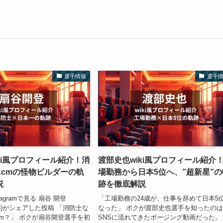
選手情報
選手
ki風プロフィール紹介！消
渡部史也wiki風プロフィール紹介
1cmの怪物ビルダーの軌
場勤務から日本5位へ、”超新星”の
説
跡を徹底解説
agramで見る 扇谷 開登
「工場勤務の24歳が、仕事を辞めて日本5
kaito)がシェアした投稿 「消防士な
なった」 ボクが渡部史也選手を知ったの
cm？」 ボクが扇谷開登選手を初
SNSに流れてきたポージング動画だった。