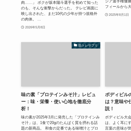
ジア選手権優勝
肉……」 ボクが坂本陽斗選手を初めて知った
フィールから大
のも、そんな衝撃からだった。 テレビ画面に
映し出された、まだ10代の少年が持つ規格外
2025年8月1日
の肉体。 ...
2026年5月8日
筋トレサプリ
味の素「プロテインみそ汁」レビュ
ボディビル
ー：味・栄養・使い心地を徹底分
は？意味や
析！
説！
味の素が2025年3月に発売した「プロテインみ
ボディビル大
そ汁」は、1食で20gのたんぱく質を摂れる話
は、よく耳に
題の新商品。 和食の定番である味噌汁とプロ
言葉の意味が