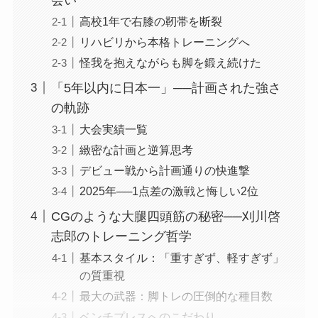
高校1年で右膝の靭帯を断裂
リハビリから本格トレーニングへ
怪我を抱えながらも脚を鍛え続けた
「5年以内に日本一」──計画された強さ
の軌跡
大会実績一覧
緻密な計画と逆算思考
デビュー戦から計画通りの快進撃
2025年──1点差の激戦と悔しい2位
CGのような大腿四頭筋の秘密──刈川啓
志郎のトレーニング哲学
基本スタイル：「重すぎず、軽すぎず」
の質重視
最大の武器：脚トレの圧倒的な種目数
ベンチプレスへのこだわり