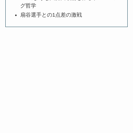
グ哲学
扇谷選手との1点差の激戦