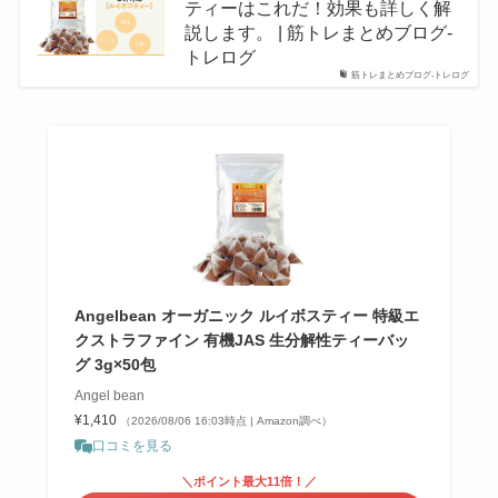
ティーはこれだ！効果も詳しく解
説します。 | 筋トレまとめブログ-
トレログ
筋トレまとめブログ-トレログ
Angelbean オーガニック ルイボスティー 特級エ
クストラファイン 有機JAS 生分解性ティーバッ
グ 3g×50包
Angel bean
¥1,410
（2026/08/06 16:03時点 | Amazon調べ）
口コミを見る
＼ポイント最大11倍！／