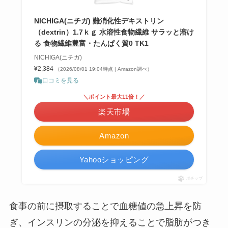
NICHIGA(ニチガ) 難消化性デキストリン
（dextrin）1.7ｋｇ 水溶性食物繊維 サラッと溶け
る 食物繊維豊富・たんぱく質0 TK1
NICHIGA(ニチガ)
¥2,384
（2026/08/01 19:04時点 | Amazon調べ）
口コミを見る
＼ポイント最大11倍！／
楽天市場
Amazon
Yahooショッピング
ポチップ
食事の前に摂取することで血糖値の急上昇を防
ぎ、インスリンの分泌を抑えることで脂肪がつき