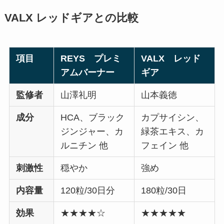
VALX レッドギアとの比較
項目
REYS プレミ
VALX レッド
アムバーナー
ギア
監修者
山澤礼明
山本義徳
成分
HCA、ブラック
カプサイシン、
ジンジャー、カ
緑茶エキス、カ
ルニチン 他
フェイン 他
刺激性
穏やか
強め
内容量
120粒/30日分
180粒/30日
効果
★★★★☆
★★★★★