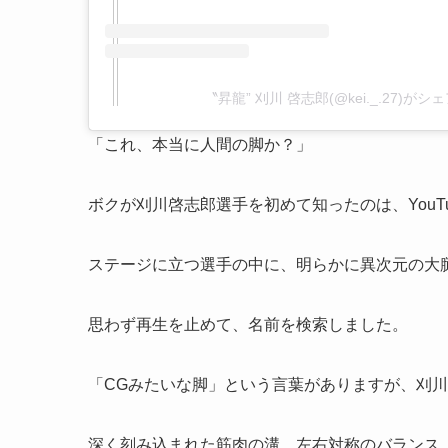
〝昇龍” 刈川 啓志郎(@kei._.27)が
「これ、本当に人間の脚か？」
ボクが刈川啓志郎選手を初めて知ったのは、YouT
ステージに立つ選手の中に、明らかに異次元の大
思わず再生を止めて、名前を検索しました。
「CGみたいな脚」という言葉がありますが、刈
深く刻み込まれた筋肉の溝、左右対称のバランス