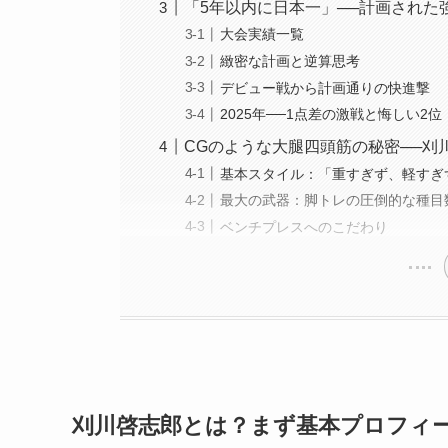
「5年以内に日本一」──計画された
大会実績一覧
緻密な計画と逆算思考
デビュー戦から計画通りの快進撃
2025年──1点差の激戦と悔しい2位
CGのような大腿四頭筋の秘密──刈
基本スタイル：「重すぎず、軽すぎ
最大の武器：脚トレの圧倒的な種目
ベンチプレスへのこだわり
刈川啓志郎とは？まず基本プロフィ