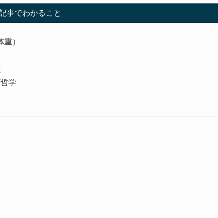
記事でわかること
体重）
績
グ哲学